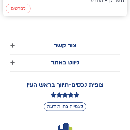
ראש העין
נכס 4321
לפרטים
צור קשר
050-8570313
ניווט באתר
03-9011318
דף הבית
tsofits88@gmail.com
צופית נכסים-תיווך בראש העין
אודות
ראש העין
צור קשר
לצפייה בחוות דעת
הצהרת נגישות