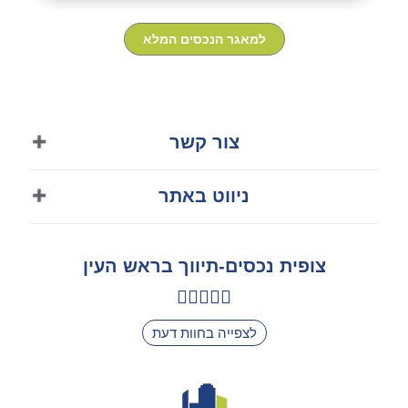
למאגר הנכסים המלא
צור קשר
050-8570313
ניווט באתר
03-9011318
דף הבית
tsofits88@gmail.com
צופית נכסים-תיווך בראש העין
אודות
ראש העין
צור קשר
לצפייה בחוות דעת
הצהרת נגישות