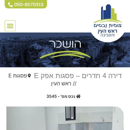
050-8570313
הושכר
דירה 4 חדרים – פסגות אפק E
פסגות E
//
ראש העין
נכס מס' - 3545