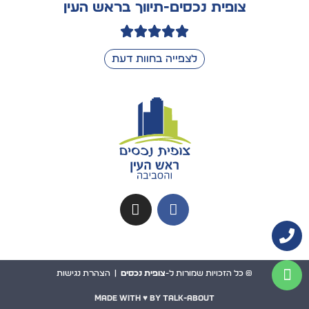
tsofits88@gmail.com
צופית נכסים-תיווך בראש העין
אודות
ראש העין
צור קשר
לצפייה בחוות דעת
הצהרת נגישות
© כל הזכויות שמורות ל-
צופית נכסים
|
הצהרת נגישות
Made with ♥️ by talk-about