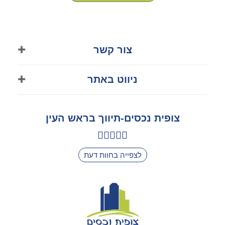
צור קשר
050-8570313
ניווט באתר
03-9011318
דף הבית
tsofits88@gmail.com
צופית נכסים-תיווך בראש העין
אודות
ראש העין
צור קשר
לצפייה בחוות דעת
הצהרת נגישות