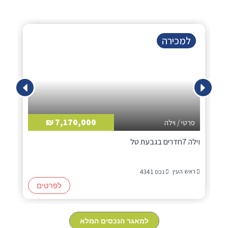
למכירה
7,170,000 ₪
פרטי / וילה
ד
וילה 7חדרים בגבעת טל
דו משפ
ראש העין
רא
נכס 4341
לפרטים
למאגר הנכסים המלא